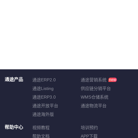
通途产品
通途ERP2.0
通途营销系统
new
通途Listing
供应链分销平台
通途ERP3.0
WMS仓储系统
通途开放平台
通途物流平台
通途海外版
帮助中心
视频教程
培训预约
帮助文档
APP下载